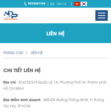
0932087768
Liên hệ
LIÊN HỆ
TRANG CHỦ
LIÊN HỆ
CHI TIẾT LIÊN HỆ​
Địa chỉ
: 816/32/2/4 Quốc Lộ 1A, Phường Thới An Thành phố
Hồ Chí Minh
Địa điểm kinh doanh
: 405/24 đường Thống Nhất, P. Thông
Tây Hội, TP HCM